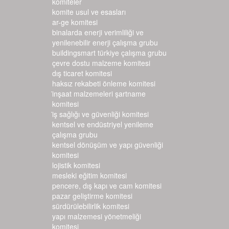
komiteler
komite usul ve esasları
ar-ge komitesi
binalarda enerji verimliliği ve
yenilenebilir enerji çalışma grubu
buildingsmart türkiye çalışma grubu
çevre dostu malzeme komitesi
dış ticaret komitesi
haksız rekabeti önleme komitesi
i̇nşaat malzemeleri şartname k
omitesi
i̇ş sağlığı ve güvenliği komitesi
kentsel ve endüstriyel yenileme
çalışma grubu
kentsel dönüşüm ve yapı güvenliği
komitesi
lojistik komitesi
mesleki eğitim komitesi
pencere, dış kapı ve cam komitesi
pazar geliştirme komitesi
sürdürülebilirlik komitesi
yapı malzemesi yönetmeliği
komitesi