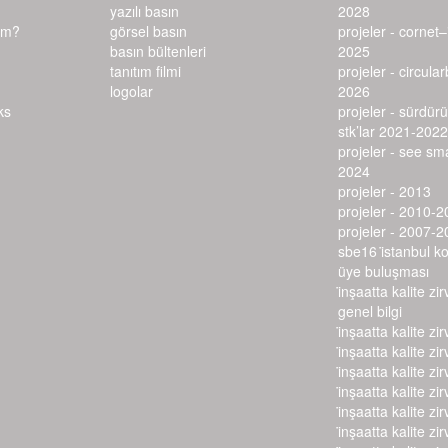
yazılı basın
2028
ım?
görsel basın
projeler - cornet
basın bültenleri
2025
tanıtım filmi
projeler - circula
logolar
2026
projeler - sürdürü
stk’lar 2021-2022
projeler - see s
2024
projeler - 2013
projeler - 2010-2
projeler - 2007-2
sbe16 i̇stanbul k
üye buluşması
i̇nşaatta kalite zir
genel bilgi
i̇nşaatta kalite zir
i̇nşaatta kalite zir
i̇nşaatta kalite zir
i̇nşaatta kalite zir
i̇nşaatta kalite zir
i̇nşaatta kalite zir