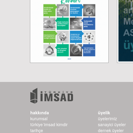
hakkında
üyelik
kurumsal
üyelerimiz
türkiye i̇msad kimdir
sanayici üyeler
tarihçe
dernek üyeler