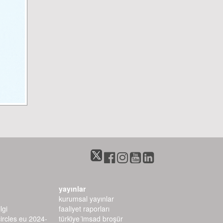
yayınlar
kurumsal yayınlar
lgi
faaliyet raporları
circles eu 2024-
türki̇ye i̇msad broşür