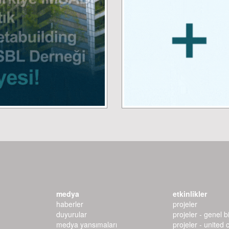
medya
etkinlikler
haberler
projeler
duyurular
projeler - genel bi
medya yansımaları
projeler - united 