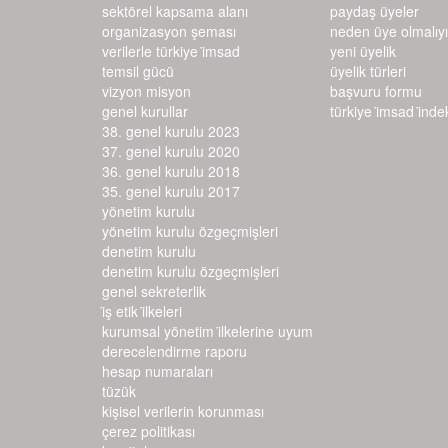
sektörel kapsama alanı
paydaş üyeler
organizasyon şeması
neden üye olmalıy
verilerle türkiye i̇msad
yeni üyelik
temsil gücü
üyelik türleri
vizyon misyon
başvuru formu
genel kurullar
türkiye i̇msad i̇ndeks
38. genel kurulu 2023
37. genel kurulu 2020
36. genel kurulu 2018
35. genel kurulu 2017
yönetim kurulu
yönetim kurulu özgeçmişleri
denetim kurulu
denetim kurulu özgeçmişleri
genel sekreterlik
i̇ş etik i̇lkeleri
kurumsal yönetim i̇lkelerine uyum d
erecelendirme raporu
hesap numaraları
tüzük
kişisel verilerin korunması
çerez politikası