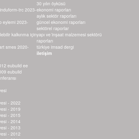
30 yılın öyküsü
–induform-trc 2023-
ekonomi raporları
aylık sektör raporları
rb eylemi 2023-
güncel ekonomi raporları
sektörel raporlar
lebilir kalkınma için
yapı ve i̇nşaat malzemesi sektörü r
aporları
mart smes 2020-
türkiye imsad dergi
iletişim
012 eubuild ee
009 eubuild
onferansı
vesi
vesi - 2022
vesi - 2019
vesi - 2015
vesi - 2014
vesi - 2013
vesi - 2012