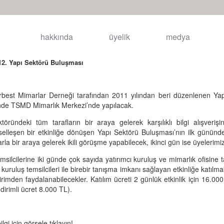
hakkında
üyelik
medya
2. Yapı Sektörü Buluşması
rbest Mimarlar Derneği tarafından 2011 yılından beri düzenlenen Yap
inde TSMD Mimarlık Merkezi’nde yapılacak.
töründeki tüm tarafların bir araya gelerek karşılıklı bilgi alışver
elleşen bir etkinliğe dönüşen Yapı Sektörü Buluşması’nın ilk gününde
arla bir araya gelerek ikili görüşme yapabilecek, ikinci gün ise üyelerim
msilcilerine iki günde çok sayıda yatırımcı kuruluş ve mimarlık ofisine
kuruluş temsilcileri ile birebir tanışma imkanı sağlayan etkinliğe katılma
rimden faydalanabilecekler. Katılım ücreti 2 günlük etkinlik için 16.00
ndirimli ücret 8.000 TL).
ilgi için görsele tıklayın!