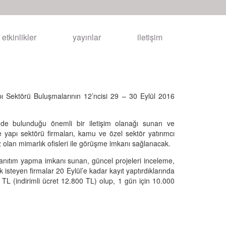
etkinlikler
yayınlar
iletişim
ı Sektörü Buluşmalarının 12’ncisi 29 – 30 Eylül 2016
işinde bulunduğu önemli bir iletişim olanağı sunan ve
 yapı sektörü firmaları, kamu ve özel sektör yatırımcı
iz olan mimarlık ofisleri ile görüşme imkanı sağlanacak.
 tanıtım yapma imkanı sunan, güncel projeleri inceleme,
k isteyen firmalar 20 Eylül’e kadar kayıt yaptırdıklarında
0 TL (indirimli ücret 12.800 TL) olup, 1 gün için 10.000