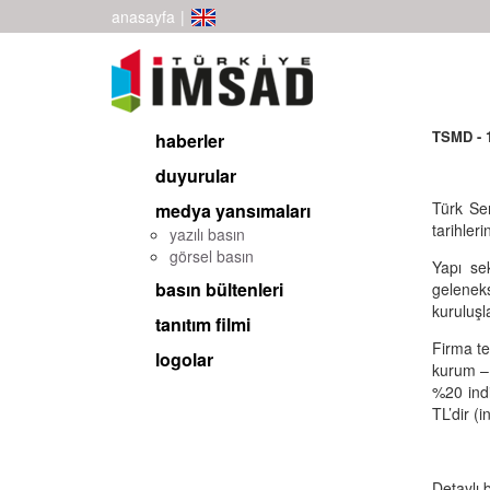
anasayfa
|
TSMD - 1
haberler
duyurular
Türk Se
medya yansımaları
tarihler
yazılı basın
görsel basın
Yapı sek
basın bültenleri
geleneks
kuruluşl
tanıtım filmi
Firma te
logolar
kurum – 
%20 indi
TL’dir (i
Detaylı b