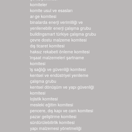
komiteler
komite usul ve esasları
ar-ge komitesi
binalarda enerji verimliliği ve
yenilenebilir enerji çalışma grubu
buildingsmart türkiye çalışma grubu
çevre dostu malzeme komitesi
dış ticaret komitesi
haksız rekabeti önleme komitesi
i̇nşaat malzemeleri şartname k
omitesi
i̇ş sağlığı ve güvenliği komitesi
kentsel ve endüstriyel yenileme
çalışma grubu
kentsel dönüşüm ve yapı güvenliği
komitesi
lojistik komitesi
mesleki eğitim komitesi
pencere, dış kapı ve cam komitesi
pazar geliştirme komitesi
sürdürülebilirlik komitesi
yapı malzemesi yönetmeliği