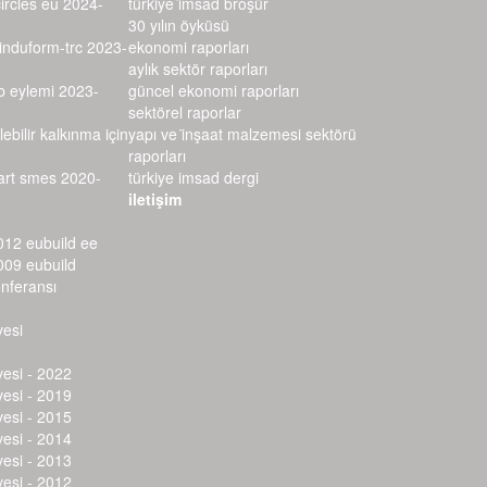
circles eu 2024-
türki̇ye i̇msad broşür
30 yılın öyküsü
–induform-trc 2023-
ekonomi raporları
aylık sektör raporları
rb eylemi 2023-
güncel ekonomi raporları
sektörel raporlar
lebilir kalkınma için
yapı ve i̇nşaat malzemesi sektörü r
aporları
mart smes 2020-
türkiye imsad dergi
iletişim
012 eubuild ee
009 eubuild
onferansı
vesi
vesi - 2022
vesi - 2019
vesi - 2015
vesi - 2014
vesi - 2013
vesi - 2012