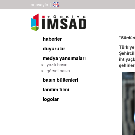
anasayfa
|
“Sürdürü
haberler
Türkiye
duyurular
Şehirci
medya yansımaları
ihtiyaç
yazılı basın
şehirler
görsel basın
basın bültenleri
tanıtım filmi
logolar