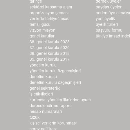
tarihçe
dernek üyeler
sektörel kapsama alanı
paydaş üyeler
organizasyon şeması
neden üye olmalıy
verilerle türkiye i̇msad
yeni üyelik
temsil gücü
üyelik türleri
vizyon misyon
başvuru formu
genel kurullar
türkiye i̇msad i̇ndeks
38. genel kurulu 2023
37. genel kurulu 2020
36. genel kurulu 2018
35. genel kurulu 2017
yönetim kurulu
yönetim kurulu özgeçmişleri
denetim kurulu
denetim kurulu özgeçmişleri
genel sekreterlik
i̇ş etik i̇lkeleri
kurumsal yönetim i̇lkelerine uyum d
erecelendirme raporu
hesap numaraları
tüzük
kişisel verilerin korunması
çerez politikası