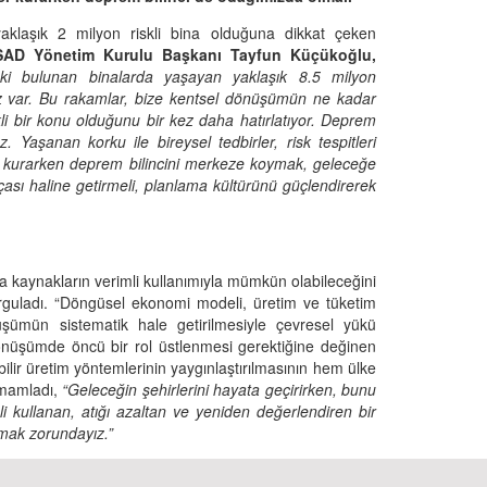
aklaşık 2 milyon riskli bina olduğuna dikkat çeken
SAD Yönetim Kurulu Başkanı Tayfun Küçükoğlu,
ki bulunan binalarda yaşayan yaklaşık 8.5 milyon
z var. Bu rakamlar, bize kentsel dönüşümün ne kadar
li bir konu olduğunu bir kez daha hatırlatıyor.
Deprem
Yaşanan korku ile bireysel tedbirler, risk tespitleri
er kurarken deprem bilincini merkeze koymak, geleceğe
ası haline getirmeli, planlama kültürünü güçlendirerek
nda kaynakların verimli kullanımıyla mümkün olabileceğini
urguladı. “Döngüsel ekonomi modeli, üretim ve tüketim
şümün sistematik hale getirilmesiyle çevresel yükü
 dönüşümde öncü bir rol üstlenmesi gerektiğine değinen
ilir üretim yöntemlerinin yaygınlaştırılmasının hem ülke
amamladı,
“Geleceğin şehirlerini hayata geçirirken, bunu
li kullanan, atığı azaltan ve yeniden değerlendiren bir
lmak zorundayız.”