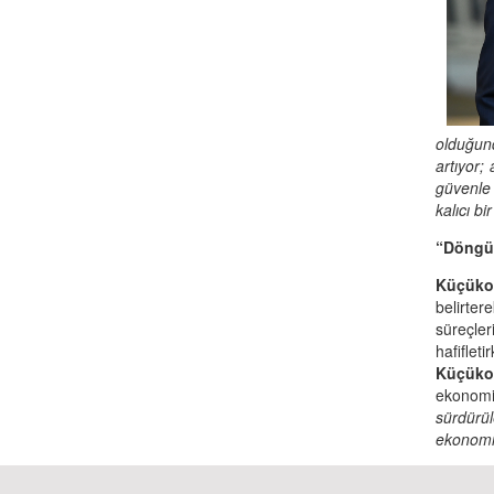
olduğund
artıyor;
güvenle 
kalıcı b
“Döngüs
Küçüko
belirter
süreçle
hafiflet
Küçüko
ekonomis
sürdürül
ekonomik