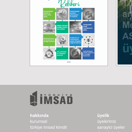
hakkında
üyelik
kurumsal
üyelerimiz
türkiye i̇msad kimdir
sanayici üyeler