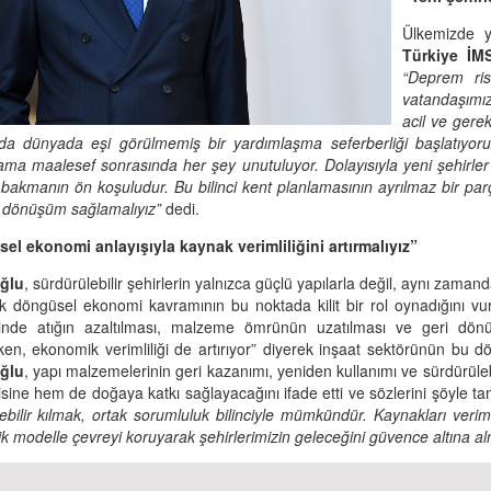
Ülkemizde y
Türkiye İM
“Deprem ris
vatandaşımı
acil ve gerek
a dünyada eşi görülmemiş bir yardımlaşma seferberliği başlatıyoruz. 
 ama maalesef sonrasında her şey unutuluyor. Dolayısıyla yeni şehirl
bakmanın ön koşuludur. Bu bilinci kent planlamasının ayrılmaz bir parç
ir dönüşüm sağlamalıyız”
dedi.
el ekonomi anlayışıyla kaynak verimliliğini artırmalıyız”
ğlu
, sürdürülebilir şehirlerin yalnızca güçlü yapılarla değil, aynı zama
ek döngüsel ekonomi kavramının bu noktada kilit bir rol oynadığını v
rinde atığın azaltılması, malzeme ömrünün uzatılması ve geri dönü
irken, ekonomik verimliliği de artırıyor” diyerek inşaat sektörünün bu
ğlu
, yapı malzemelerinin geri kazanımı, yeniden kullanımı ve sürdürüleb
ine hem de doğaya katkı sağlayacağını ifade etti ve sözlerini şöyle t
ebilir kılmak, ortak sorumluluk bilinciyle mümkündür. Kaynakları verim
 modelle çevreyi koruyarak şehirlerimizin geleceğini güvence altına a