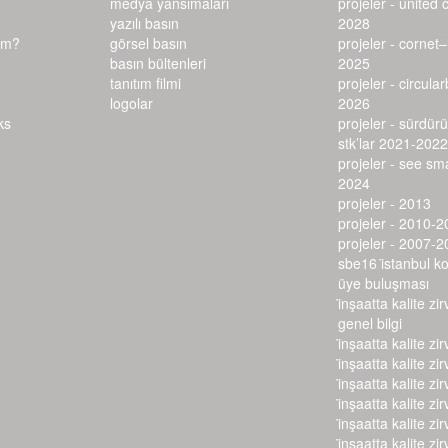
medya yansımaları
projeler - united 
yazılı basın
2028
ım?
görsel basın
projeler - cornet
basın bültenleri
2025
tanıtım filmi
projeler - circula
logolar
2026
projeler - sürdürü
stk’lar 2021-2022
projeler - see s
2024
projeler - 2013
projeler - 2010-2
projeler - 2007-2
sbe16 i̇stanbul k
üye buluşması
i̇nşaatta kalite zir
genel bilgi
i̇nşaatta kalite zir
i̇nşaatta kalite zir
i̇nşaatta kalite zir
i̇nşaatta kalite zir
i̇nşaatta kalite zir
i̇nşaatta kalite zir