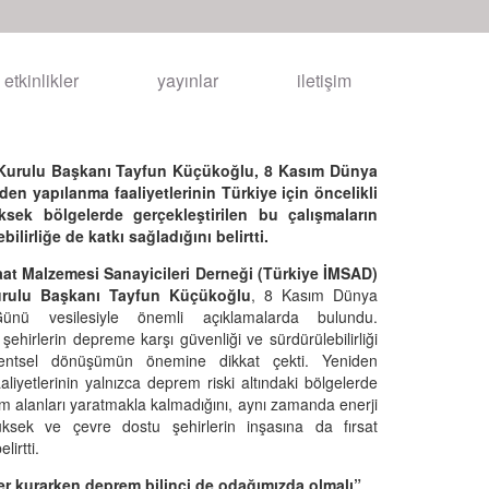
etkinlikler
yayınlar
iletişim
m Kurulu Başkanı Tayfun Küçükoğlu, 8 Kasım Dünya
en yapılanma faaliyetlerinin Türkiye için öncelikli
sek bölgelerde gerçekleştirilen bu çalışmaların
lirliğe de katkı sağladığını belirtti.
aat Malzemesi Sanayicileri Derneği (Türkiye İMSAD)
rulu Başkanı Tayfun Küçükoğlu
, 8 Kasım Dünya
 Günü vesilesiyle önemli açıklamalarda bulundu.
şehirlerin depreme karşı güvenliği ve sürdürülebilirliği
kentsel dönüşümün önemine dikkat çekti. Yeniden
aliyetlerinin yalnızca deprem riski altındaki bölgelerde
m alanları yaratmakla kalmadığını, aynı zamanda enerji
yüksek ve çevre dostu şehirlerin inşasına da fırsat
irtti.
ler kurarken deprem bilinci de odağımızda olmalı”