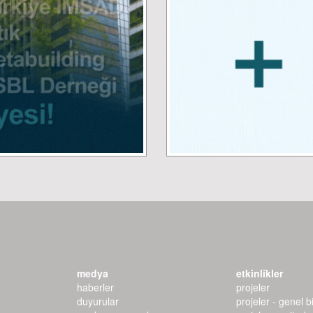
medya
etkinlikler
haberler
projeler
duyurular
projeler - genel bi