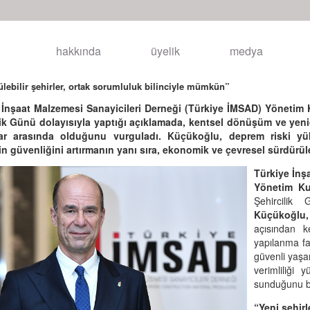
hakkında
üyelik
medya
lebilir şehirler, ortak sorumluluk bilinciyle mümkün”
 İnşaat Malzemesi Sanayicileri Derneği (Türkiye İMSAD) Yöneti
lik Günü dolayısıyla yaptığı açıklamada, kentsel dönüşüm ve yenid
lar arasında olduğunu vurguladı. Küçükoğlu, deprem riski yük
in güvenliğini artırmanın yanı sıra, ekonomik ve çevresel sürdürülebi
Türkiye İnş
Yönetim Ku
Şehircilik
Küçükoğlu,
açısından 
yapılanma fa
güvenli yaşa
verimliliği 
sunduğunu bel
“Yeni şehir