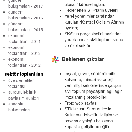
gündem
ulusal / küresel ağları;
buluşmaları - 2017
Hedeflenen STK'ların üyeleri;
gündem
Yerel yönetimler tarafından
buluşmaları - 2016
kurulan “Kentsel Gelişim Ağı”nın
gündem
üyeleri;
buluşmaları - 2015
SKA'nın gerçekleştirilmesinden
ekonomi
yararlanacak sivil toplum, kamu
toplantıları - 2014
ve özel sektör.
ekonomi
toplantıları - 2013
Beklenen çıktılar
ekonomi
toplantıları - 2012
sektör toplantıları
İnşaat, çevre, sürdürülebilir
kalkınma, mimari ve enerji
üye dernekler
verimliliği sektörlerinde çalışan
toplantısı
sivil toplum paydaşları ağı; ağın
sürdürülebilirlik
imzalanmış protokolleri;
paylaşım günleri
Proje web sayfası;
anadolu
STK'lar için Sürdürülebilir
buluşmaları
Kalkınma, lobicilik, iletişim ve
paydaş diyaloğu hakkında
kapasite geliştirme eğitim