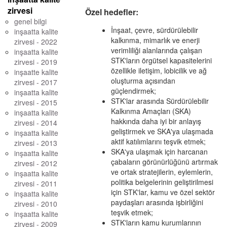
zirvesi
Özel hedefler:
genel bilgi
İnşaat, çevre, sürdürülebilir
inşaatta kalite
kalkınma, mimarlık ve enerji
zirvesi - 2022
verimliliği alanlarında çalışan
inşaatta kalite
STK'ların örgütsel kapasitelerini
zirvesi - 2019
özellikle iletişim, lobicilik ve ağ
inşaatte kalite
oluşturma açısından
zirvesi - 2017
güçlendirmek;
inşaatta kalite
STK'lar arasında Sürdürülebilir
zirvesi - 2015
Kalkınma Amaçları (SKA)
inşaatta kalite
hakkında daha iyi bir anlayış
zirvesi - 2014
geliştirmek ve SKA'ya ulaşmada
inşaatta kalite
aktif katılımlarını teşvik etmek;
zirvesi - 2013
SKA'ya ulaşmak için harcanan
inşaatta kalite
çabaların görünürlüğünü artırmak
zirvesi - 2012
ve ortak stratejilerin, eylemlerin,
inşaatta kalite
politika belgelerinin geliştirilmesi
zirvesi - 2011
için STK'lar, kamu ve özel sektör
inşaatta kalite
paydaşları arasında işbirliğini
zirvesi - 2010
teşvik etmek;
inşaatta kalite
STK'ların kamu kurumlarının
zirvesi - 2009