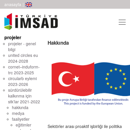
anasayfa
|
projeler
Hakkında
projeler - genel
bilgi
united circles eu
2024-2028
cornet–induform-
trc 2023-2025
circularb eylemi
2023-2026
sürdürülebilir
kalkınma için
stk'lar 2021-2022
hakkında
medya
faaliyetler
eğitimler
Sektörler arası proaktif işbirliği ile politika