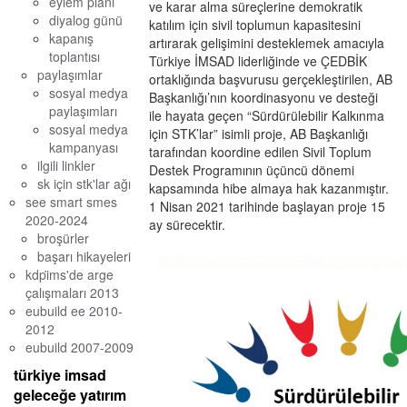
eylem planı
ve karar alma süreçlerine demokratik
diyalog günü
katılım için sivil toplumun kapasitesini
kapanış
artırarak gelişimini desteklemek amacıyla
toplantısı
Türkiye İMSAD liderliğinde ve ÇEDBİK
paylaşımlar
ortaklığında başvurusu gerçekleştirilen, AB
sosyal medya
Başkanlığı’nın koordinasyonu ve desteği
paylaşımları
ile hayata geçen “Sürdürülebilir Kalkınma
sosyal medya
için STK’lar” isimli proje, AB Başkanlığı
kampanyası
tarafından koordine edilen Sivil Toplum
ilgili linkler
Destek Programının üçüncü dönemi
sk için stk'lar ağı
kapsamında hibe almaya hak kazanmıştır.
see smart smes
1 Nisan 2021 tarihinde başlayan proje 15
2020-2024
ay sürecektir.
broşürler
başarı hikayeleri
kdpi̇ms'de arge ç
alışmaları 2013
eubuild ee 2010-
2012
eubuild 2007-2009
türkiye imsad
geleceğe yatırım