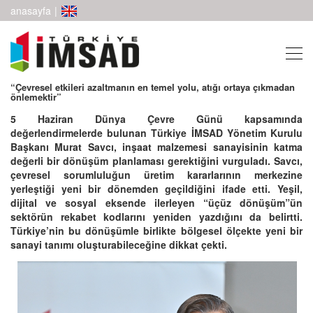
anasayfa
|
“Çevresel etkileri azaltmanın en temel yolu, atığı ortaya çıkmadan
önlemektir”
5 Haziran Dünya Çevre Günü kapsamında
değerlendirmelerde bulunan Türkiye İMSAD Yönetim Kurulu
Başkanı Murat Savcı, inşaat malzemesi sanayisinin katma
değerli bir dönüşüm planlaması gerektiğini vurguladı. Savcı,
çevresel sorumluluğun üretim kararlarının merkezine
yerleştiği yeni bir dönemden geçildiğini ifade etti. Yeşil,
dijital ve sosyal eksende ilerleyen “üçüz dönüşüm”ün
sektörün rekabet kodlarını yeniden yazdığını da belirtti.
Türkiye’nin bu dönüşümle birlikte bölgesel ölçekte yeni bir
sanayi tanımı oluşturabileceğine dikkat çekti.