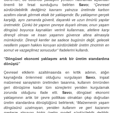
önemli bir fırsat sunduğunu belirten
Savcı
; “
Çevresel
sürdürülebilirlik dediğimiz kavramı yalnızca üretimde karbon
azaltımı olarak görmek eksik bir yaklaşımdır. Bu yaklaşımın gerçek
karşılığı, aynı zamanda güvenli, dayanıklı ve uzun ömürlü yapılar
üretmektir. Çünkü bir yapının çevreye duyarlı olması, onun yaşam
döngüsü boyunca kaynakları verimli kullanması, afetlere karşı
dirençli olması ve insan yaşamını güvence altına almasıyla
mümkündür. Dirençli kentler ise sadece bugünün değil, gelecek
nesillerin yaşam hakkını koruyan sürdürülebilir üretim zincirinin en
somut ve vazgeçilmez sonucudur”
ifadelerini kullandı.
“Döngüsel ekonomi yaklaşımı artık bir üretim standardına
dönüştü”
Çevresel etkilerin azaltılmasında en kritik adımın, atığın
kaynağında önlenmesi olduğunu vurgulayan
Savcı
, inşaat
malzemesi sanayisinin üretimden tasarıma, kullanım ömründen
geri dönüşüme kadar tüm süreçlerini yeniden kurgulamak
zorunda olduğunu ifade etti.
Savcı
, döngüsel ekonomi
yaklaşımının artık bir çevre politikası olmaktan çıkıp doğrudan
üretim standardına dönüştüğünü belirterek; “
Malzemenin yaşam
döngüsünü uzatmayan, yeniden kullanım ve geri kazanımı
merkeze almayan hiçbir üretim modeli sürdürülebilir değildir.