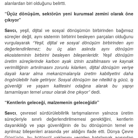
alanlardan biri olduğunu belirtti.
“Üçüz dönüşüm, sektörün yeni kurumsal zemini olarak öne
çıkıyor”
Savcı,
yeşil, dijital ve sosyal dönüşümün birbirinden bağımsız
süreçler değil, aynı sistemin birbirini besleyen parçaları olduğunu
vurgulayarak
“Yeşil, dijital ve sosyal dönüşüm birbirinden ayrı
değerlendirilemez; bu üç alan aslında aynı dönüşüm
ekosisteminin birbirini besleyen bileşenleridir. Yeşil dönüşüm
üretim süreçlerinde karbon ayak izinin azaltılmasını ve kaynak
verimliliğinin artırılmasını zorunlu kılarken, dijital dönüşüm veriye
dayalı karar alma mekanizmalarıyla üretim kabiliyetini daha
öngörülebilir hale getiriyor. Sosyal dönüşüm ise nitelikli iş gücü, iş
güvenliği ve yaşam kalitesini odağına alarak bu yapıyı
tamamlayan temel unsur olarak öne çıkıyor”
dedi.
“Kentlerin geleceği, malzemenin geleceğidir”
Savcı
, çevresel sürdürülebilirlik tartışmalarının yalnızca üretim
süreçleriyle sınırlı değerlendirilmemesi gerektiğini, kentlerin
dayanıklılığı ve yapı güvenliğinin de bu dönüşümün temel ve
ayrılmaz bileşenleri arasında yer aldığını ifade etti. Dünya Çevre
Günü’nün, bu bütüncül yaklaşımı yeniden hatırlamak açısından