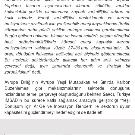
Yapıların tasarım aşamasından itibaren sökülüp yeniden
kullanılabilir şekilde planlanması, kaynak verimliliğini artıran en
kritik adımdır. Enerji verimliliğini desteklemek ve karbon
emisyonlarını azaltmak için yenilenebilir enerji kaynaklarının üretim
süreçlerine daha güçlü şekilde entegre edilmesi gerekmektedir.
Bugün gelinen noktada, binalar ve inşaat sektörü, yaşam döngüsü
bazlı değerlendirildiğinde küresel enerji kaynaklı karbon
emisyonlarının yaklaşık yüzde 37–39’unu oluşturmaktadır
.
Bu
oran, dönüşüm ihtiyacının aciliyetini açık biçimde göstermektedir.
Bu nedenle sektörümüzde atılacak her adım artık yalnızca
çevresel değil, aynı zamanda ekonomik ve stratejik bir
zorunluluktur
” dedi.
Avrupa Birliği’nin Avrupa Yeşil Mutabakatı ve Sınırda Karbon
Düzenlemesi gibi mekanizmalarının sektörde dönüşümü
hızlandıran temel çerçeveyi oluşturduğunu belirten
Savcı
, Türkiye
İMSAD’ın bu sürece katkı sağlamak amacıyla geliştirdiği “Yeşil
Dönüşüm için Ar-Ge ve İnovasyon Rehberi” ile sektörün uyum
kapasitesini güçlendirmeyi hedeflediğini de ifade etti.