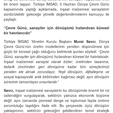
bir önem taşıyor. Türkiye İMSAD, 5 Haziran Dünya Çevre Günü
kapsamında yaptığı açıklamada, inşaat malzemesi sanayisinin
sürdürülebilir geleceğe yönelik değerlendirmelerini kamuoyu ile
paylaştı.
“Çevre Günü, sanayiler için dönüşümü hızlandıran küresel
bir hatırlatıcıdır”
Türkiye İMSAD Yönetim Kurulu Başkanı
Murat Savcı
, Dünya
Çevre Günü’nün üretim modellerinin yeniden düşünülmesi için
güçlü bir küresel çağrı olduğunu belirterek şunları söyledi: “
Çevre
Günü, sanayiler için dönüşümü hızlandıran küresel bir hatırlatıcıdır.
İnşaat malzemesi sanayisi olarak bizler; üretimden tasarıma,
tedarik zincirinden geri dönüşüme kadar tüm süreçlerimizi
yeniden ele almak zorundayız. Yeşil dönüşüm, dijitalleşme ve
sosyal kapsayıcılık artık birbirinden bağımsız değil; aynı dönüşüm
sürecinin tamamlayıcı unsurlarıdır.
”
Savcı,
inşaat malzemesi sanayisinin bu dönüşümde önemli bir rol
üstlendiğini vurgulayarak, sektörün yalnızca ekonomik büyüme
değil; aynı zamanda çevresel denge ve toplumsal fayda üretme
sorumluluğu taşıdığını ifade etti. Bu çerçevede üçüz dönüşüm
yaklaşımının, sektörün geleceğini şekillendiren temel stratejik