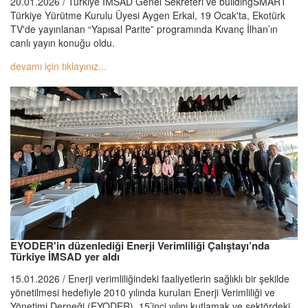
20.01.2026 / Türkiye İMSAD Genel Sekreteri ve buildingSMART
Türkiye Yürütme Kurulu Üyesi Aygen Erkal, 19 Ocak'ta, Ekotürk
TV'de yayınlanan “Yapısal Parite” programında Kıvanç İlhan’ın
canlı yayın konuğu oldu.
devamı için tıklayınız...
EYODER'in düzenlediği Enerji Verimliliği Çalıştayı’nda
Türkiye İMSAD yer aldı
15.01.2026 / Enerji verimliliğindeki faaliyetlerin sağlıklı bir şekilde
yönetilmesi hedefiyle 2010 yılında kurulan Enerji Verimliliği ve
Yönetimi Derneği (EYODER), 15’inci yılını kutlamak ve sektördeki