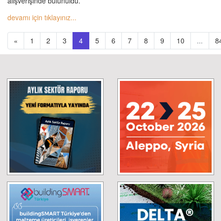
alışverişinde bulunuldu.
devamı için tıklayınız...
«
1
2
3
4
5
6
7
8
9
10
...
8