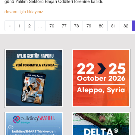
günü Yalıtım Sektörü Başarı Ödülleri törenine katıldı.
devamı için tıklayınız...
«
1
2
...
76
77
78
79
80
81
82