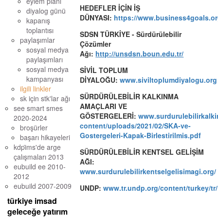
eylem planı
HEDEFLER İÇİN İŞ
diyalog günü
DÜNYASI:
https://www.business4goals.o
kapanış
toplantısı
SDSN TÜRKİYE - Sürdürülebilir
paylaşımlar
Çözümler
sosyal medya
Ağı:
http://unsdsn.boun.edu.tr/
paylaşımları
sosyal medya
SİVİL TOPLUM
kampanyası
DİYALOĞU:
www.siviltoplumdiyalogu.or
ilgili linkler
SÜRDÜRÜLEBİLİR KALKINMA
sk için stk'lar ağı
AMAÇLARI VE
see smart smes
GÖSTERGELERİ:
www.surdurulebilirkalki
2020-2024
content/uploads/2021/02/SKA-ve-
broşürler
Gostergeleri-Kapak-Birlestirilmis.pdf
başarı hikayeleri
kdpi̇ms'de arge ç
SÜRDÜRÜLEBİLİR KENTSEL GELİŞİM
alışmaları 2013
AĞI:
eubuild ee 2010-
www.surdurulebilirkentselgelisimagi.org/
2012
eubuild 2007-2009
UNDP:
www.tr.undp.org/content/turkey/tr
türkiye imsad
geleceğe yatırım