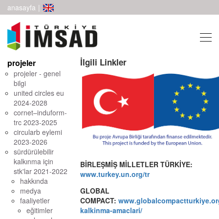
anasayfa
|
İlgili Linkler
projeler
projeler - genel
bilgi
united circles eu
2024-2028
cornet–induform-
trc 2023-2025
circularb eylemi
2023-2026
sürdürülebilir
kalkınma için
BİRLEŞMİŞ MİLLETLER TÜRKİYE:
stk'lar 2021-2022
www.turkey.un.org/tr
hakkında
medya
GLOBAL
faaliyetler
COMPACT:
www.globalcompactturkiye.org
eğitimler
kalkinma-amaclari/