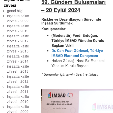
59. Gündem Buluşmaları
zirvesi
– 20 Eylül 2024
genel bilgi
inşaatta kalite
Riskler ve Dezenflasyon Sürecinde
zirvesi - 2022
İnşaatı Sürdürmek
inşaatta kalite
Konuşmacılar:
zirvesi - 2019
(Moderatör) Ferdi Erdoğan,
inşaatte kalite
Türkiye İMSAD Yönetim Kurulu
zirvesi - 2017
Başkan Vekili
inşaatta kalite
Dr. Can Fuat Gürlesel, Türkiye
zirvesi - 2015
İMSAD Ekonomi Danışmanı
inşaatta kalite
Hakan Güldağ, Nasıl Bir Ekonomi
zirvesi - 2014
Yönetim Kurulu Başkanı
inşaatta kalite
zirvesi - 2013
* Sunumlar için ismin üzerine tıklayın
inşaatta kalite
zirvesi - 2012
inşaatta kalite
zirvesi - 2011
inşaatta kalite
zirvesi - 2010
inşaatta kalite
zirvesi - 2009