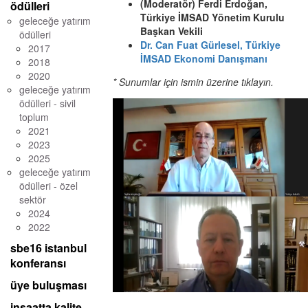
(Moderatör) Ferdi Erdoğan,
ödülleri
Türkiye İMSAD Yönetim Kurulu
geleceğe yatırım
Başkan Vekili
ödülleri
Dr. Can Fuat Gürlesel, Türkiye
2017
İMSAD Ekonomi Danışmanı
2018
2020
* Sunumlar için ismin üzerine tıklayın.
geleceğe yatırım
ödülleri - sivil
toplum
2021
2023
2025
geleceğe yatırım
ödülleri - özel
sektör
2024
2022
sbe16 istanbul
konferansı
üye buluşması
inşaatta kalite