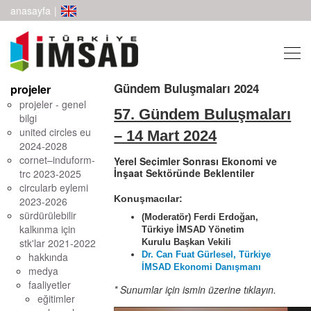
anasayfa
|
Gündem Buluşmaları 2024
projeler
projeler - genel
57. Gündem Buluşmaları
bilgi
united circles eu
– 14 Mart 2024
2024-2028
cornet–induform-
Yerel Seçimler Sonrası Ekonomi ve
İnşaat Sektöründe Beklentiler
trc 2023-2025
circularb eylemi
Konuşmacılar:
2023-2026
sürdürülebilir
(Moderatör) Ferdi Erdoğan,
kalkınma için
Türkiye İMSAD Yönetim
stk'lar 2021-2022
Kurulu Başkan Vekili
Dr. Can Fuat Gürlesel, Türkiye
hakkında
İMSAD Ekonomi Danışmanı
medya
faaliyetler
* Sunumlar için ismin üzerine tıklayın.
eğitimler