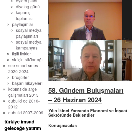
eylem planı
diyalog günü
kapanış
toplantısı
paylaşımlar
sosyal medya
paylaşımları
sosyal medya
kampanyası
ilgili linkler
sk için stk'lar ağı
see smart smes
2020-2024
broşürler
başarı hikayeleri
58. Gündem Buluşmaları
kdpi̇ms'de arge ç
alışmaları 2013
– 26 Haziran 2024
eubuild ee 2010-
2012
Yılın İkinci Yarısında Ekonomi ve İnşaat
eubuild 2007-2009
Sektöründe Beklentiler
türkiye imsad
Konuşmacılar:
geleceğe yatırım