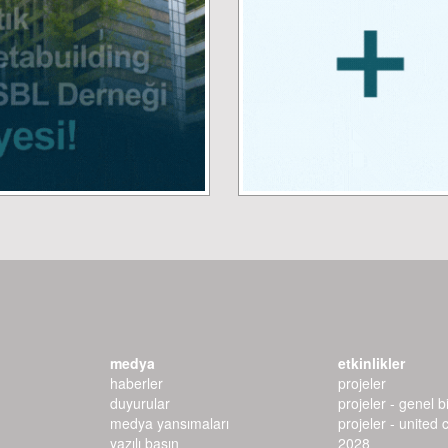
medya
etkinlikler
haberler
projeler
duyurular
projeler - genel bi
medya yansımaları
projeler - united 
yazılı basın
2028