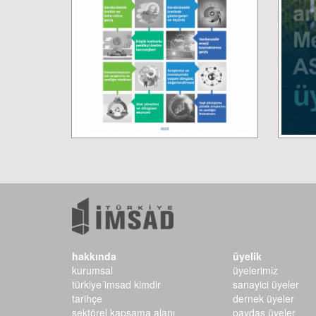
hakkında
üyelik
kurumsal
üyelerimiz
türkiye i̇msad kimdir
sanayici üyeler
tarihçe
dernek üyeler
sektörel kapsama alanı
paydaş üyeler