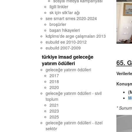
sosyal medya kampanyası
ilgili linkler
sk için stk'lar ağı
see smart smes 2020-2024
broşürler
başarı hikayeleri
kdpi̇ms'de arge çalışmaları 2013
eubuild ee 2010-2012
eubuild 2007-2009
türkiye imsad geleceğe
65. 
yatırım ödülleri
geleceğe yatırım ödülleri
Verilerl
2017
2018
Konuşma
2020
(
geleceğe yatırım ödülleri - sivil
M
toplum
2021
* Sunuml
2023
2025
geleceğe yatırım ödülleri - özel
sektör