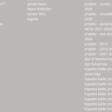
ım?
görsel basın
projeler - cornet
basın bültenleri
2025
tanıtım filmi
projeler - circula
logolar
2026
projeler - sürdürü
stk’lar 2021-2022
projeler - see s
2024
projeler - 2013
projeler - 2010-2
projeler - 2007-2
sbe16 i̇stanbul k
üye buluşması
i̇nşaatta kalite zir
genel bilgi
i̇nşaatta kalite zir
i̇nşaatta kalite zir
i̇nşaatta kalite zir
i̇nşaatta kalite zir
i̇nşaatta kalite zir
i̇nşaatta kalite zir
i̇nşaatta kalite zir