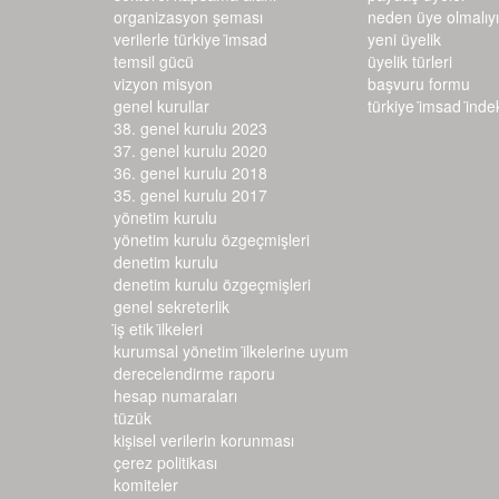
organizasyon şeması
neden üye olmalıy
verilerle türkiye i̇msad
yeni üyelik
temsil gücü
üyelik türleri
vizyon misyon
başvuru formu
genel kurullar
türkiye i̇msad i̇ndeks
38. genel kurulu 2023
37. genel kurulu 2020
36. genel kurulu 2018
35. genel kurulu 2017
yönetim kurulu
yönetim kurulu özgeçmişleri
denetim kurulu
denetim kurulu özgeçmişleri
genel sekreterlik
i̇ş etik i̇lkeleri
kurumsal yönetim i̇lkelerine uyum d
erecelendirme raporu
hesap numaraları
tüzük
kişisel verilerin korunması
çerez politikası
komiteler