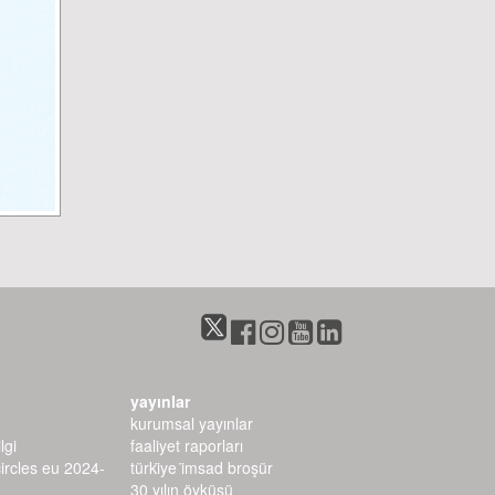
yayınlar
kurumsal yayınlar
lgi
faaliyet raporları
circles eu 2024-
türki̇ye i̇msad broşür
30 yılın öyküsü