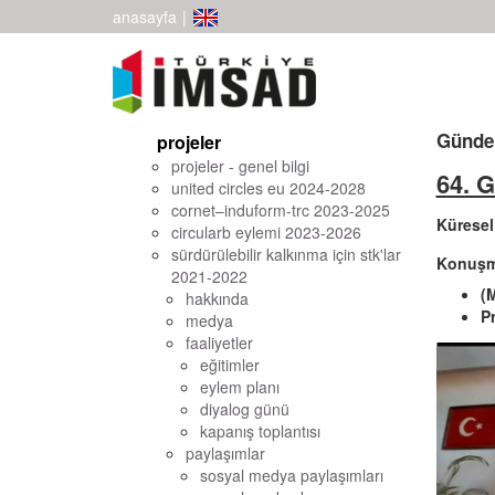
anasayfa
|
Günde
projeler
projeler - genel bilgi
64. 
united circles eu 2024-2028
cornet–induform-trc 2023-2025
Küresel
circularb eylemi 2023-2026
sürdürülebilir kalkınma için stk'lar
Konuşma
2021-2022
(
hakkında
P
medya
faaliyetler
eğitimler
eylem planı
diyalog günü
kapanış toplantısı
paylaşımlar
sosyal medya paylaşımları