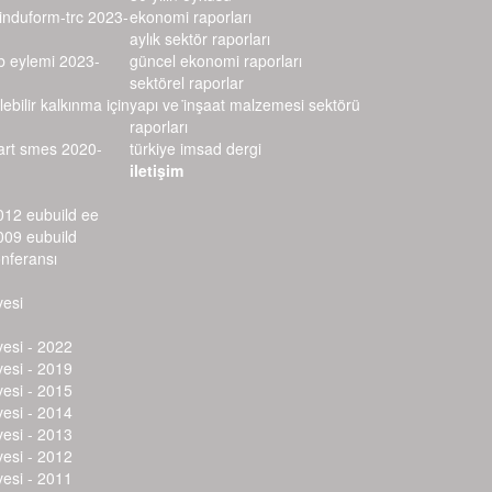
–induform-trc 2023-
ekonomi raporları
aylık sektör raporları
rb eylemi 2023-
güncel ekonomi raporları
sektörel raporlar
lebilir kalkınma için
yapı ve i̇nşaat malzemesi sektörü r
aporları
mart smes 2020-
türkiye imsad dergi
iletişim
012 eubuild ee
009 eubuild
onferansı
vesi
vesi - 2022
vesi - 2019
vesi - 2015
vesi - 2014
vesi - 2013
vesi - 2012
vesi - 2011