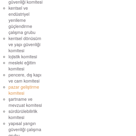
güvenliği komitesi
kentsel ve
endüstriyel
yenileme
güçlendirme
çalışma grubu
kentsel dönüsüm
ve yapı güvenliği
komitesi
lojistik komitesi
mesleki eğitim
komitesi
pencere, dış kapı
ve cam komitesi
pazar geliştirme
komitesi
şartname ve
mevzuat komitesi
sürdürülebilirlik
komitesi
yapısal yangın
güvenliği çalışma
grubu