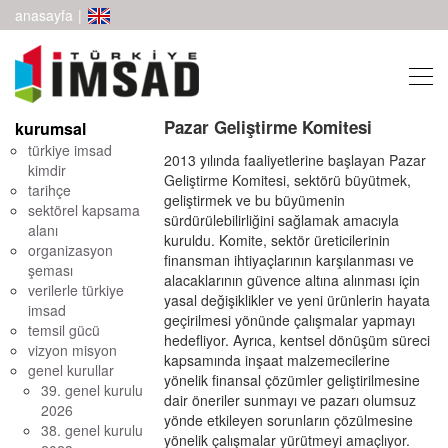
anasayfa
|
Pazar Geliştirme Komitesi
kurumsal
türkiye imsad
2013 yılında faaliyetlerine başlayan Pazar
kimdir
Geliştirme Komitesi, sektörü büyütmek,
tarihçe
geliştirmek ve bu büyümenin
sektörel kapsama
sürdürülebilirliğini sağlamak amacıyla
alanı
kuruldu. Komite, sektör üreticilerinin
organizasyon
finansman ihtiyaçlarının karşılanması ve
şeması
alacaklarının güvence altına alınması için
verilerle türkiye
yasal değişiklikler ve yeni ürünlerin hayata
imsad
geçirilmesi yönünde çalışmalar yapmayı
temsil gücü
hedefliyor. Ayrıca, kentsel dönüşüm süreci
vizyon misyon
kapsamında inşaat malzemecilerine
genel kurullar
yönelik finansal çözümler geliştirilmesine
39. genel kurulu
dair öneriler sunmayı ve pazarı olumsuz
2026
yönde etkileyen sorunların çözülmesine
38. genel kurulu
yönelik çalışmalar yürütmeyi amaçlıyor.