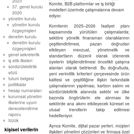
2023
Komite, B2B platformlar ve iş birliği
37. genel kurulu
modelleri üzerinde çalışmalarına devam
2020
ediyor.
yönetim kurulu
yönetim kurulu
Komitenin 2025–2026 faaliyet planı
özgeçmişleri
kapsamında yürütülen çalışmalarda;
denetim kurulu
sektöre yönelik finansman olanaklarının
denetim kurulu
çeşitlendirilmesi, pazarı doğrudan
özgeçmişleri
etkileyen mevzuat, yönetmelik ve
genel sekreterlik
standartların düzenli olarak izlenerek
iş etik ilkeleri
üyelerin bilgilendirilmesi öncelikli çalışma
sürdürülebilirlik
alanları olarak belirlendi. Bu doğrultuda,
sözü
yeni verimlilik kriterleri çerçevesinde ürün
tutum belgesi
kalitesi ve çeşitliliğine ilişkin farkındalık
politikalar
çalışmalarının yapılması, karbon salımı ve
hesap numaraları
sürdürülebilirlik alanında sektör ve ülke
kurumsal yönetim
bazında öngörülerin ele alınması ile
ilkelerine uyum
sektörde ana akımı etkileyecek küresel ve
derecelendirme
ulusal trendlerin takip edilmesi
raporu
hedefleniyor.
tüzük
Ayrıca Komite, dijital pazar yerleri, müşteri
kişisel verilerin
ilişkileri yönetimi çözümleri ve firmaya özel