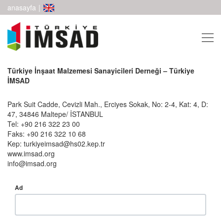
anasayfa
|
Türkiye İnşaat Malzemesi Sanayicileri Derneği – Türkiye
İMSAD
Park Suit Cadde, Cevizli Mah., Erciyes Sokak, No: 2-4, Kat: 4, D:
47, 34846 Maltepe/ İSTANBUL
Tel: +90 216 322 23 00
Faks: +90 216 322 10 68
Kep: turkiyeimsad@hs02.kep.tr
www.imsad.org
info@imsad.org
Ad